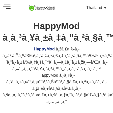
Thailand ▼
HappyMod
à¸à¸³à¸¥à¸±à¸‡à¸”à¸²à¸§à
HappyMod
à¸žà¸£à¹‰à¸­
à¸¡à¹„à¸Ÿà¸¥à¹Œà¹‚à¸”à¸¢à¸•à¸£à¸‡à¸”à¸²à¸§à¸™à¹Œà¹‚à¸«à¸¥à¸”
´à¸”à¸•à¸±à¹‰à¸‡à¸šà¸™à¹‚à¸—à¸£à¸¨à¸±à¸žà¸—à¹Œà¸‚à¸­
à¸‡à¸„à¸¸à¸“à¹à¸¥à¸°à¸ªà¸™à¸¸à¸à¸à¸±à¸šà¸¡à¸±à¸™
HappyMod à¸›à¸¥à¸­
à¸”à¸ à¸±à¸¢à¹„à¸¡à¹ˆà¹ƒà¸Šà¹ˆà¹„à¸§à¸£à¸±à¸ªà¸«à¸£à¸·à¸­
à¸¡à¸±à¸¥à¹à¸§à¸£à¹Œà¸‚à¸­
à¸šà¸„à¸¸à¸“à¸ªà¸³à¸«à¸£à¸±à¸šà¸„à¸§à¸²à¸¡à¹„à¸§à¹‰à¸§à¸²à¸‡à¹
à¸‡à¸„à¸¸à¸“