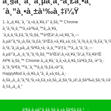
à¸§à¸´à¸˜à¸µà¸à¸²à¸£à¸•à¸
´à¸”à¸•à¸±à¹‰à¸‡ï¼Ÿ
1. à¸„à¸¥à¸´à¸ "à¸•à¸à¸¥à¸‡" à¸šà¸™ Chrome
à¸ˆà¸²à¸à¸™à¸±à¹‰à¸™à¸„à¸¥à¸
´à¸à¸à¸²à¸£à¸”à¸²à¸§à¸™à¹Œà¹‚à¸«à¸¥à¸”à¸—
à¸µà¹ˆà¸ªà¸¡à¸šà¸¹à¸£à¸“à¹Œà¸«à¸¥à¸±à¸‡à¸ˆà¸²à¸à¸à¸²à¸£à¸”à
à¸²à¸ˆà¸¡à¸µà¸„à¸³à¹€à¸•à¸·à¸­à¸™à¹ƒà¸™à¸‚à¸“à¸°à¸—
à¸µà¹ˆà¸„à¸¸à¸“à¸”à¸²à¸§à¸™à¹Œà¹‚à¸«à¸¥à¸”à¹„à¸Ÿà¸¥à¹Œ
APK à¸šà¸™ Chrome à¸„à¸¥à¸´à¸à¸•à¸à¸¥à¸‡à¹€à¸žà¸·à¹ˆà¸­
à¸”à¸³à¹€à¸™à¸´à¸™à¸à¸²à¸£à¸•à¹ˆà¸­
HappyMod à¸›à¸¥à¸­à¸”à¸ à¸±à¸¢à¸‚à¸­
à¸šà¸„à¸¸à¸“à¸ªà¸³à¸«à¸£à¸±à¸šà¸„à¸§à¸²à¸¡à¹„à¸§à¹‰à¸§à¸²à¸‡à¹
à¸‡à¸„à¸¸à¸“
à¹€à¸à¸µà¹ˆà¸¢à¸§à¸à¸±à¸šà¹€à¸£à¸²