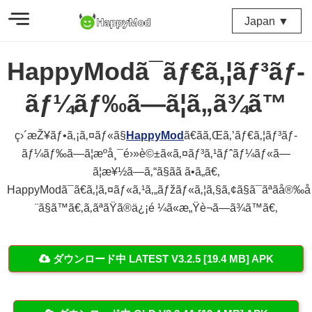
Japan ▼
HappyModã¯ãƒ€ã‚¦ãƒ³ãƒ­
ãƒ¼ãƒ‰ã—ã¦ã„ã¾ã™
ç›´æŽ¥ãƒ•ã‚¡ã‚¤ãƒ«ã§
HappyMod
ã€ãã‚Œã‚’ãƒ€ã‚¦ãƒ³ãƒ­
ãƒ¼ãƒ‰ã—ã¦æºå¸¯é›»è©±ã«ã‚¤ãƒ³ã‚¹ãƒˆãƒ¼ãƒ«ã—
ã¦æ¥½ã—ã‚“ã§ãã ã•ã„ã€‚
HappyModã¯ã€ã‚¦ã‚¤ãƒ«ã‚¹ã‚„ãƒžãƒ«ã‚¦ã‚§ã‚¢ã§ã¯ãªãå®‰
¨ã§ã™ã€‚ã‚ãªãŸã®ä¿¡é ¼ã«æ„Ÿè¬ã—ã¾ã™ã€‚
ダウンロード中 LATEST V3.2.5 [19.4 MB] APK