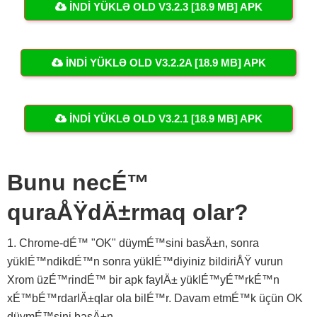
İNDI YÜKLƏ OLD V3.2.3 [18.9 MB] APK
İNDI YÜKLƏ OLD V3.2.2A [18.9 MB] APK
İNDI YÜKLƏ OLD V3.2.1 [18.9 MB] APK
Bunu necÉ™
quraÅŸdÄ±rmaq olar?
1. Chrome-dÉ™ "OK" düymÉ™sini basÄ±n, sonra
yüklÉ™ndikdÉ™n sonra yüklÉ™diyiniz bildiriÅŸ vurun
Xrom üzÉ™rindÉ™ bir apk faylÄ± yüklÉ™yÉ™rkÉ™n
xÉ™bÉ™rdarlÄ±qlar ola bilÉ™r. Davam etmÉ™k üçün OK
düymÉ™sini basÄ±n.