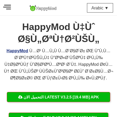
Arabic ▼
HappyMod Ù‡Ùˆ
Ø§Ù„ØªÙ†Ø²ÙŠÙ„
HappyMod
Ù…Ø¹ Ù…Ù„Ù Ù…Ø¨Ø§Ø´Ø± ØŒ ÙˆÙ‚Ù…
Ø¨ØªÙ†Ø²ÙŠÙ„Ù‡ ÙˆØªØ«Ø¨ÙŠØªÙ‡ Ø¹Ù„Ù‰
Ù‡Ø§ØªÙÙƒ ÙˆØ§Ø³ØªÙ…ØªØ¹ Ø¨Ù‡. HappyMod Ø¢Ù…
Ù† ØŒ ÙˆÙ„ÙŠØ³ ÙÙŠØ±ÙˆØ³Ø§Øª Ø£Ùˆ Ø¨Ø±Ø§Ù…Ø¬
Ø¶Ø§Ø±Ø© ØŒ Ø´ÙƒØ±Ù‹Ø§ Ø¹Ù„Ù‰ Ø«Ù‚ØªÙƒ.
التحميل الان LATEST V3.2.5 [19.4 MB] APK