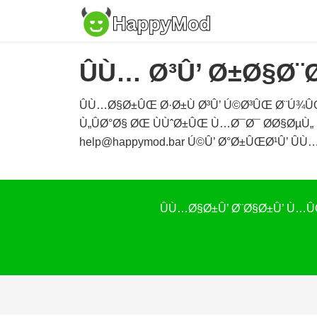
ÛÙ… Ø³Û’ Ø±Ø§Ø¨
ÛÙ…Ø§Ø±ÛŒ Ø·Ø±Ù Ø³Û’ Ú©Ø³ÛŒ Ø¨Ú¾
Ù„ÛØ°Ø§ ØŒ ÙÙˆØ±ÛŒ Ù…Ø¯Ø¯ Ø­Ø§ØµÙ„
help@happymod.bar
Ú©Û’ Ø°Ø±ÛŒØ¹Û’ ÛÙ…
ÛÙ…Ø§Ø±Û’ Ø¨Ø§Ø±Û’ Ù…