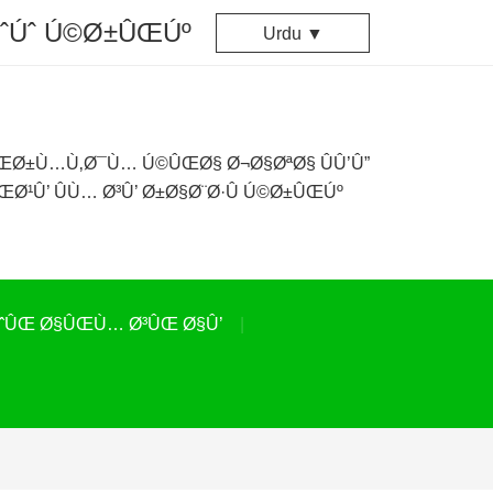
ÙˆÚˆ Ú©Ø±ÛŒÚº
Urdu ▼
ÛŒØ±Ù…Ù‚Ø¯Ù… Ú©ÛŒØ§ Ø¬Ø§ØªØ§ ÛÛ’Û”
ŒØ¹Û’ ÛÙ… Ø³Û’ Ø±Ø§Ø¨Ø·Û Ú©Ø±ÛŒÚº
ˆÛŒ Ø§ÛŒÙ… Ø³ÛŒ Ø§Û’