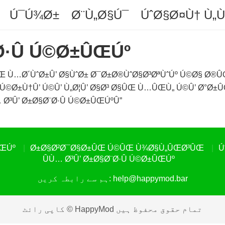
Ú¯Ú¾Ø±
Ø¨Ù„Ø§Ú¯
ÚˆØ§Ø¤Ù† Ù„
Ø·Û Ú©Ø±ÛŒÚº
ÛŒ Ù…Ø´ÙˆØ±Û’ Ø§ÙˆØ± Ø¯Ø±Ø®ÙˆØ§Ø³ØªÙˆÚº Ú©Ø§ Ø®
 Ú©Ø±Ù†Û’ Ú©Û’ Ù„Ø¦Û’ Ø§Ø³ Ø§ÛŒ Ù…ÛŒÙ„ Ú©Û’ Ø°Ø±Û
 Ø³Û’ Ø±Ø§Ø¨Ø·Û Ú©Ø±ÛŒÚºÛ”
ÛŒÚº
Ø±Ø§Ø²Ø¯Ø§Ø±ÛŒ Ú©ÛŒ Ù¾Ø§Ù„ÛŒØ³ÛŒ
Ú
ÛÙ… Ø³Û’ Ø±Ø§Ø¨Ø·Û Ú©Ø±ÛŒÚº
help@happymod.bar
ہم سے رابطہ کریں:
کاپی رائٹ © HappyMod تمام حقوق محفوظ ہیں