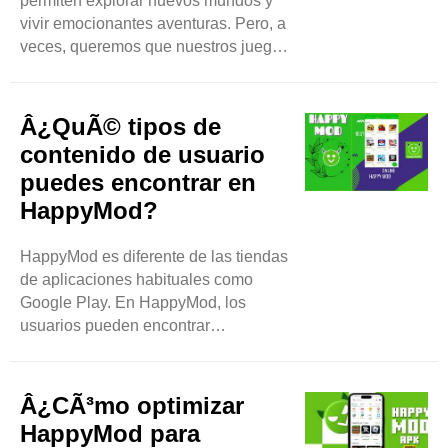
permiten explorar nuevos mundos y
vivir emocionantes aventuras. Pero, a
veces, queremos que nuestros juegos
sean aún mejores. Aquí es donde
entra en juego HappyMod.
HappyMod es una herramienta que
Â¿QuÃ© tipos de
nos ayuda a encontrar y utilizar
contenido de usuario
archivos de juegos modificados.
puedes encontrar en
Estos archivos pueden brindarnos
HappyMod?
funciones adicionales, más vidas y
otras cosas divertidas en nuestros
juegos favoritos. En este blog,
HappyMod es diferente de las tiendas
aprenderemos qué es HappyMod,
de aplicaciones habituales como
cómo usarlo ..
Google Play. En HappyMod, los
usuarios pueden encontrar
aplicaciones y juegos que han sido
modificados. Estos cambios hacen
que las aplicaciones y los juegos
Â¿CÃ³mo optimizar
sean más divertidos o más fáciles de
HappyMod para
usar. Por ejemplo, algunas