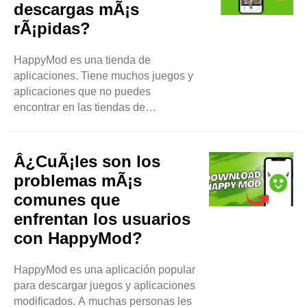
descargas mÃ¡s
aplicaciones tienen funciones
rÃ¡pidas?
adicionales o son de uso gratuito.
HappyMod permite a los usuarios
descargar y disfrutar de estas
HappyMod es una tienda de
versiones modificadas. Juegos
aplicaciones. Tiene muchos juegos y
modificados Uno de los tipos ..
aplicaciones que no puedes
encontrar en las tiendas de
aplicaciones habituales. Puedes
obtener versiones modificadas de
juegos populares. Estas versiones
Â¿CuÃ¡les son los
suelen tener funciones adicionales.
problemas mÃ¡s
Pueden tener dinero ilimitado, niveles
comunes que
desbloqueados y más. ¿Por qué las
enfrentan los usuarios
descargas son lentas? A veces, las
descargas en HappyMod pueden ser
con HappyMod?
lentas. Estas son algunas de las
razones por las que esto puede
HappyMod es una aplicación popular
suceder: Velocidad de ..
para descargar juegos y aplicaciones
modificados. A muchas personas les