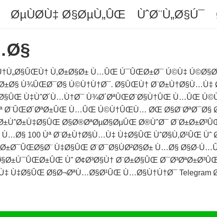
ØµÙØ­Ù‡ Ø§ØµÙ„ÛŒ
ÙˆØ¨Ù„Ø§Ú¯
…Ø§
Ù†Ù„Ø§ÛŒÙ† Ù‚Ø±Ø§Ø± Ù…ÛŒ Ú¯ÛŒØ±Ø¯ Ú©Ù‡ Ú©Ø§Ø
Ø±Ø§ Ù¾ÛŒØ¯Ø§ Ú©Ù†Ù†Ø¯. Ø§ÛŒÙ† Ø¨Ø±Ù†Ø§Ù…Ù‡ Ø§Ø² 
‡Ø§ÛŒ Ù‡ÙˆØ´Ù…Ù†Ø¯ Ù¾Ø´ØªÛŒØ¨Ø§Ù†ÛŒ Ù…ÛŒ Ú©Ù
ª Ø¨ÛŒØ´ØªØ±ÛŒ Ù…ÛŒ Ú©Ù†ÛŒÙ… ØŒ Ø§Ø¨ØªØ¯Ø§ Ø
 Ø³Ø±ÙˆØ±Ù‡Ø§ÛŒ Ø§Ø®ØªØµØ§ØµÛŒ Ø®ÙˆØ¯ Ø¨Ø±Ø±Ø³
 Ù…Ø§ 100 Ùª Ø¨Ø±Ù†Ø§Ù…Ù‡ Ù‡Ø§ÛŒ ÙˆØ§Ù‚Ø¹ÛŒ Ùˆ
Ø±Ø¯ÛŒØ§Ø¨ Ù‡Ø§ÛŒ Ø¨Ø¯Ø§ÙØ²Ø§Ø± Ù…Ø§ Ø§Ø·Ù…
Ø§Ø±Ú¯ÛŒØ±ÛŒ Ùˆ Ø¢Ø³Ø§Ù† Ø¨Ø±Ø§ÛŒ Ø¯Ø³ØªØ±Ø³ÛŒ
‡ Ù‡Ø§ÛŒ Ø§Ø¬ØªÙ…Ø§Ø¹ÛŒ Ù…Ø§Ù†Ù†Ø¯ Telegram ØŒ