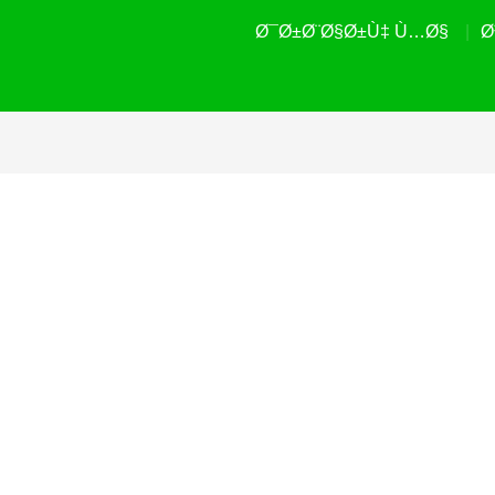
Ø¯Ø±Ø¨Ø§Ø±Ù‡ Ù…Ø§
Ø