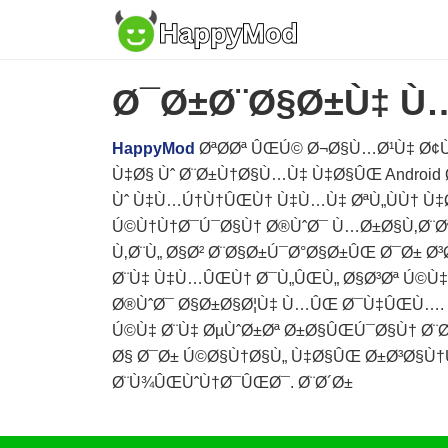
Ø¯Ø±Ø¨Ø§Ø±Ù‡ Ù
HappyMod
ØªØ­Øª ÛŒÚ© Ø¬Ø§Ù…Ø¹Ù‡ Ø¢
Ù‡Ø§ Ùˆ Ø¨Ø±Ù†Ø§Ù…Ù‡ Ù‡Ø§ÛŒ Android 
Ùˆ Ù‡Ù…Ú†Ù†ÛŒÙ† Ù‡Ù…Ù‡ ØªÙ„ÙÙ† Ù
Ú©Ù†Ù†Ø¯Ú¯Ø§Ù† Ø®ÙˆØ¯ Ù…Ø±Ø§Ù‚Ø¨Ø
Ù‚Ø¨Ù„ Ø§Ø² Ø¨Ø§Ø±Ú¯Ø°Ø§Ø±ÛŒ Ø¯Ø±
Ø¨Ù‡ Ù‡Ù…ÛŒÙ† Ø¯Ù„ÛŒÙ„ Ø§Ø³Øª Ú©Ù‡
Ø®ÙˆØ¯ Ø§Ø±Ø§Ø¦Ù‡ Ù…ÛŒ Ø¯Ù‡ÛŒÙ…. 
Ú©Ù‡ Ø¨Ù‡ ØµÙˆØ±Øª Ø±Ø§ÛŒÚ¯Ø§Ù† Ø¨
Ø§ Ø¯Ø± Ú©Ø§Ù†Ø§Ù„ Ù‡Ø§ÛŒ Ø±Ø³Ø§Ù†Ù
Ø¨Ù¾ÛŒÙˆÙ†Ø¯ÛŒØ¯. Ø¨Ø´Ø±