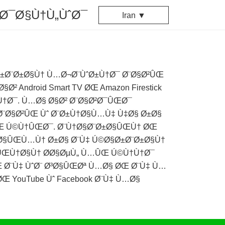
Ø¯Ø§Ù†Ù„ÙˆØ¯
Iran ▼
±Ø¨Ø±Ø§Ù† Ù…Ø¬Ø¨ÙˆØ±Ù†Ø¯ Ø¨Ø§Ø²ÛŒ
Android Smart TV ØŒ Amazon Firestick
†Ø¯. Ù…Ø§ Ø§Ø² Ø¨Ø§Ø²Ø¯ÛŒØ¯
¨Ø§Ø²ÛŒ Ùˆ Ø¨Ø±Ù†Ø§Ù…Ù‡ Ù‡Ø§ Ø±Ø§
ÛŒ Ú©Ù†ÛŒØ¯. Ø¨Ù†Ø§Ø¨Ø±Ø§ÛŒÙ† ØŒ
 Ø§ÛŒÙ…Ù† Ø±Ø§ Ø¨Ù‡ Ú©Ø§Ø±Ø¨Ø±Ø§Ù†
ÛŒÙ†Ø§Ù† Ø­Ø§ØµÙ„ Ù…ÛŒ Ú©Ù†Ù†Ø¯
 Ø¨Ù‡ ÙˆØ¨ Ø³Ø§ÛŒØª Ù…Ø§ ØŒ Ø¨Ù‡ Ù…
 YouTube Ùˆ Facebook Ø¨Ù‡ Ù…Ø§