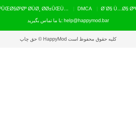
³ÛŒØ§Ø³Øª Ø­ÙØ¸ Ø­Ø±ÛŒÙ…
DMCA
Ø¨Ø§ Ù…Ø§ Ø
help@happymod.bar
با ما تماس بگیرید:
حق چاپ © HappyMod کلیه حقوق محفوظ است